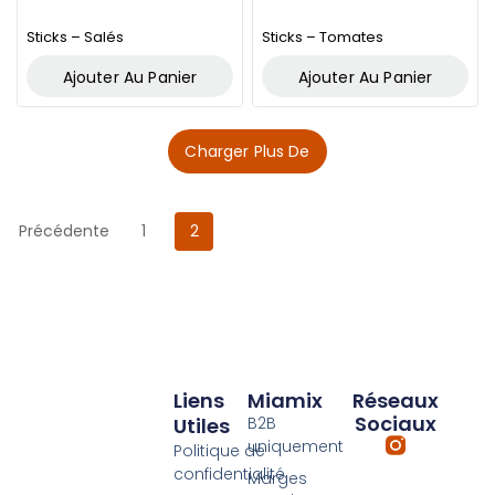
Sticks – Salés
Sticks – Tomates
Ajouter Au Panier
Ajouter Au Panier
Charger Plus De
Précédente
1
2
Liens
Miamix
Réseaux
Sociaux
Utiles
B2B
uniquement
Politique de
confidentialité
Marges