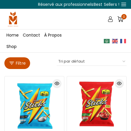
Réservé aux professionnels
Best Sellers !
0
Home
Contact
À Propos
Shop
Filtre