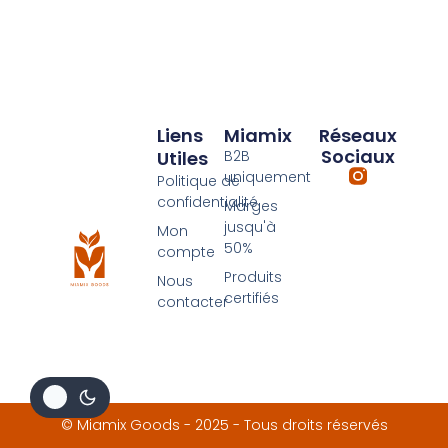
Liens
Miamix
Réseaux
Sociaux
Utiles
B2B
uniquement
Politique de
confidentialité
Marges
jusqu'à
Mon
50%
compte
Produits
Nous
certifiés
contacter
© Miamix Goods - 2025 - Tous droits réservés