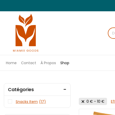
Home
Contact
À Propos
Shop
Catégories
0
€
-
10
€
Ef
Snacks Item
(17)