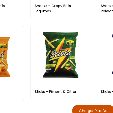
lls
Shocks – Crispy Balls
Shocks 
Légumes
Poivro
Sticks – Piment & Citron
Sticks 
Charger Plus De