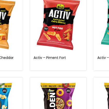
 Cheddar
Activ – Piment Fort
Activ 