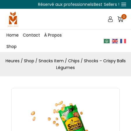
Réservé aux professionnels
Best Sellers !
0
Home
Contact
À Propos
Shop
Heures
/
Shop
/
Snacks Item
/
Chips
/
Shocks – Crispy Balls
Légumes