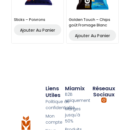
Sticks – Poivrons
Golden Touch – Chips
goût Fromage Blanc
Ajouter Au Panier
Ajouter Au Panier
Liens
Miamix
Réseaux
Sociaux
Utiles
B2B
uniquement
Politique de
confidentialité
Marges
jusqu'à
Mon
50%
compte
Produits