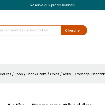
Réservé aux professionnels
Chercher
Heures
/
Shop
/
Snacks Item
/
Chips
/
Activ – Fromage Cheddar