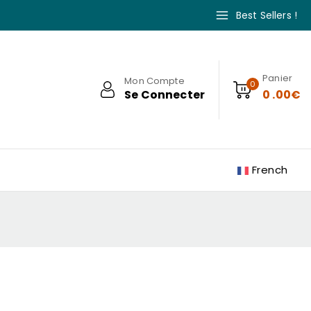
Best Sellers !
Panier
Mon Compte
0
Se Connecter
0
.00€
French