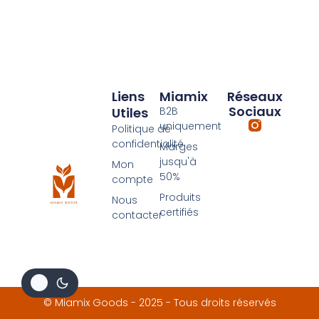
Liens
Miamix
Réseaux
Sociaux
Utiles
B2B
uniquement
Politique de
confidentialité
Marges
jusqu'à
Mon
50%
compte
Produits
Nous
certifiés
contacter
© Miamix Goods - 2025 - Tous droits réservés