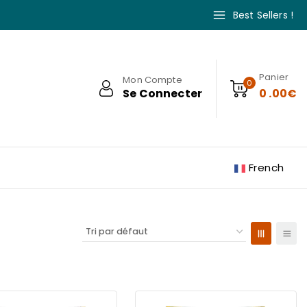
Best Sellers !
Panier
Mon Compte
0
Se Connecter
0
.00€
French