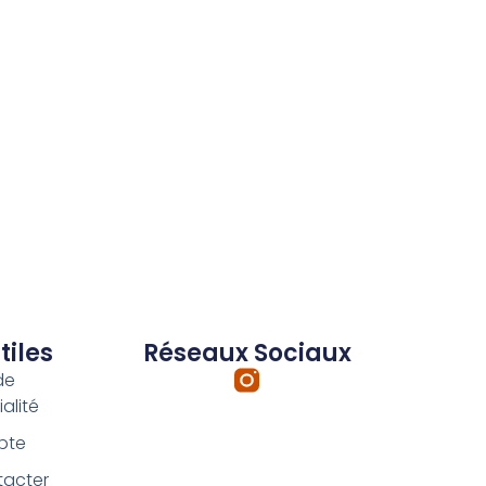
tiles
Réseaux Sociaux
de
alité
pte
tacter