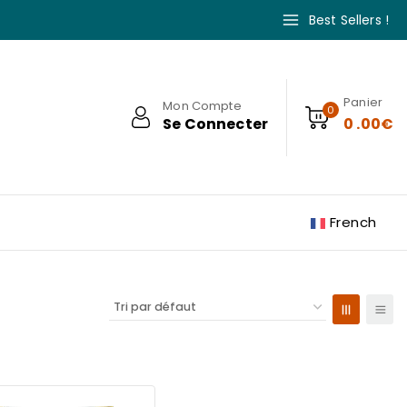
Best Sellers !
Panier
Mon Compte
0
Se Connecter
0
.00€
French